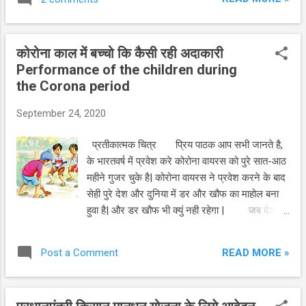
किसान यह उद्योग करके अपने पैरो पर खडा रहकर समाज
में अपना सर उंचा करके जीवन गुजारते है| मुर्गी पालन यह
पशु पालन कि हि एक टहनी होती है |बहोत सारे किसान भाई
कोरोना काल में बच्चो कि कैसी रही अदाकारी
मुर्गी पालन करके अपनी जीवन चरितार्थ चलाते है, बल्की वह
Performance of the children during
इस उद्योग पर निर्भर रहते है| स्वामित्व प्रदान करने वाला
the Corona period
व्यवसाय मुर्गी पालन व्यवसाय किसान को एक स्वामित्व
प्रदान करता है| इस व्यवसाय को बढावा देने के लिये
September 24, 2020
भारतीय स्टेट बैंक किसानो को कर्ज दे रही है| ताके किसान
भाई अपने पैरो पर खडा हो सके| बहोत से किसान भाई है,
प्रतीकात्मक चित्र प्रिय पाठक आप सभी जानते है,
जो मुर्गी पालन का व्यवसाय करके नामचीन बन गये, और
के भारतवर्ष में प्रवेश करे कोरोना वायरस को पुरे सात-आठ
उन्होने संसार में अपना...
महीने गुजर चुके है| कोरोना वायरस ने प्रवेश करने के बाद
सेही पुरे देश और दुनिया में डर और खौफ का माहोल बना
हुवा है| और डर खौफ भी क्युं नही रहेगा | जब देश में
आए दिन कोरोना से संक्रमित मरीजो का आंकडा बढता
गया| कोरोना वायरस कोविड-19 से मरने वाले मरीजो कि
READ MORE »
Post a Comment
संख्या शुरू में एक से लेकर अब हजारो में पहोच गयी है|
लॉकडाऊन कि जिंदगी प्रतीकात्मक चित्र कोरोना
आक्राल-विक्राल चेहरा ना बनाये, इसलिये सरकार ने