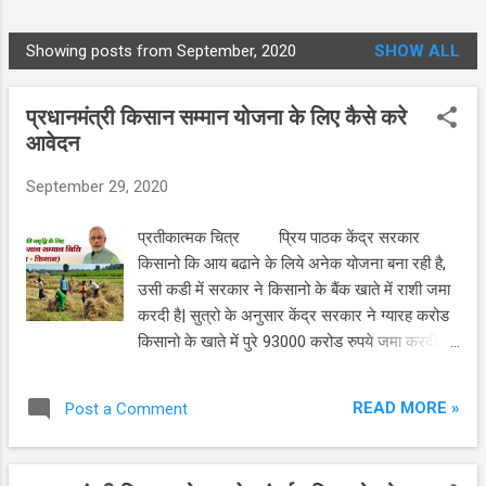
MORE…
DMCA
Showing posts from September, 2020
SHOW ALL
P
o
प्रधानमंत्री किसान सम्मान योजना के लिए कैसे करे
s
आवेदन
t
s
September 29, 2020
प्रतीकात्मक चित्र प्रिय पाठक केंद्र सरकार
किसानो कि आय बढाने के लिये अनेक योजना बना रही है,
उसी कडी में सरकार ने किसानो के बैंक खाते में राशी जमा
करदी है| सुत्रो के अनुसार केंद्र सरकार ने ग्यारह करोड
किसानो के खाते में पुरे 93000 करोड रुपये जमा करदी है|
ज्ञात रहे के केंद्र सरकार ने दिसंबर 2018 में किसानो को
राहत देने के लिये प्रधानमंत्री किसान सम्मान योजना के
READ MORE »
Post a Comment
नाम से यह योजना कि शुरवात कि थी |तब से यह योजना का
लाभ लाखो किसान भाई उठा रहे है | प्रधानमंत्री किसान
सम्मान योजना का लाभ कौन और कैसे ले पायेंगे |