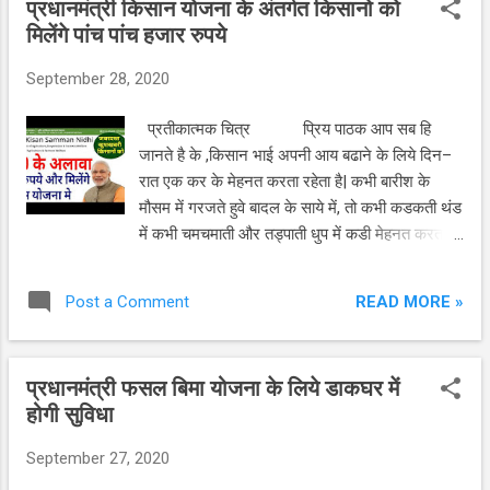
प्रधानमंत्री किसान योजना के अंतर्गत किसानो को
प्रधानमंत्री किसान सम्मान योजना का लाभ हर वह
मिलेंगे पांच पांच हजार रुपये
किसान पंजीकरण कर सकता है| और लाभ ले सकता है ,जो
भारत का रहेने वाला है| लेकीन सरकारी सेवा में नही है| इस
September 28, 2020
योजना के तहत केंद्र सरकर किसान के सीधे बैंक खाते में
छे हजार रुपये जमा करा रही है| नवंबर 2020 तक किसानो
प्रतीकात्मक चित्र प्रिय पाठक आप सब हि
को दिये जाने वाली राशी एक लाख करोड रुपये से अधिक
जानते है के ,किसान भाई अपनी आय बढाने के लिये दिन–
हो जायेगी, और आज अब भी योजना का भोगदान जारी है
रात एक कर के मेहनत करता रहेता है| कभी बारीश के
ऐसी जानकारी केंद्रीय कृषी मंत्रालय के सुत्रो से मिली है|
मौसम में गरजते हुवे बादल के साये में, तो कभी कडकती थंड
प्रधान...
में कभी चमचमाती और तड्पाती धुप में कडी मेहनत करता
रहेता है| फ़िर भी किसान कि आय से रोजमर्रा कि जरुरते भी
पुरी नही हो पाती, इसलिये किसान अपनी आय बढाने कि पुरी
READ MORE »
Post a Comment
कोशिशे करता है| लेकीन सफल नही हो पाता| जो किसान
सफल होते भी है तो उनकी संख्या हातो के उन्गलीयो पर
गिनी जा सकती है| आय बढाने के लिये किसान कभी
प्रधानमंत्री फसल बिमा योजना के लिये डाकघर में
पशु पालन कर किस्मत अजमाता है ,तो कभी मुर्गी पालन कि
होगी सुविधा
योजना बनाता है| फ़िर भी किसान भाई उम्मीद जैसा अपनी
आये नही बढा पाता| क्युं के किसान जो भी जोड व्यवसाय
September 27, 2020
करता है ,वह जमीन पर ठहर कर हि ! इसलिये आय बढाने