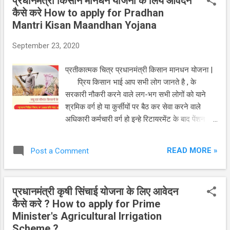
प्रधानमंत्री किसान मानधन योजना के लिये आवेदन
लॉकडाऊन लागाने का कठोर निर्णय लिया | और
कैसे करे How to apply for Pradhan
लॉकडाऊन का असर पुरे देश पर गहराता चला गया| यहां
Mantri Kisan Maandhan Yojana
तक के देशभर में आवाजाही पुरी तरह से ठप हो चुकी थी|
कारखाने बंद हो चुके थे, सरकारी और निम्न सरकारी
September 23, 2020
ऑफिसेस भी सुनी सुनी पडी थी | बाजारहाट बंद हो चुके थे
एक तरफ जमीन पर पैदल चलने वालों पर पाबंदी आ चुकी
प्रतीकात्मक चित्र प्रधानमंत्री किसान मानधन योजना |
थी तो दुसरी ओर आसमान पर हवाई जहाजो कि उडाने भी
प्रिय किसान भाई आप सभी लोग जानते है , के
रद्द हो चुकी थी | श्रमिको को बिना काम के हि ...
सरकारी नौकरी करने वाले लग-भग सभी लोगों को याने
श्रमिक वर्ग हो या कुर्सीयों पर बैठ कर सेवा करने वाले
अधिकारी कर्मचारी वर्ग हो इन्हे रिटायरमेंट के बाद पेंशन
मिलती है | जो पेंशन कि रकम उन्हे पद के हिसाब से होती है
| लेकीन किसान भाई है , के सारी जिंदगी खूब मेहनत
READ MORE »
Post a Comment
करता है | अपना और अपने परिवार का गाडा चलाता रहता
है | सारी जवानी वह जमीन में मेहनत करके गवां देता है |
लेकीन बुढापा आजाने के बाद कुछ उदाहरण अगर छोडे तो
प्रधानमंत्री कृषी सिंचाई योजना के लिए आवेदन
दुसरे के बलबुते जिंदगी बसर करना पडता है | लेकीन उसे
कैसे करे ? How to apply for Prime
अधिकार से कुछ ऐसा नही मिलता | लेकीन अब हमारी
Minister's Agricultural Irrigation
सरकार ने किसानो के लिये आयु के साठ साल बाद सहीं
Scheme ?
लेकीन पेंशन योजना लेकर आयी है | जिसका नाम