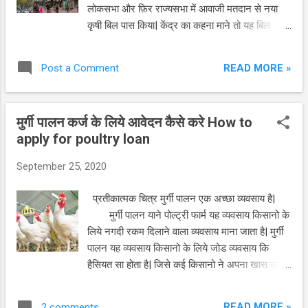
लोकसभा और फ़िर राज्यसभा में आवाजी मतदान से नया
कृषी बिल पास किया| केंद्र का कहना माने तो यह बिल
किसान समुदाय के हित का है| लेकीन किसान समुदाय का
कहेना है के पारित बिल किसानो के हित में नही बल्की
READ MORE »
Post a Comment
किसान समुदाय के विरोध में साबीत होगा| नतीजा कुछ भी
हो, लेकीन इस नये नवेले बिल को लेकर देश भर के किसानो
का गुस्सा चरम पर है | नये कृषी बिल को लेकर किसानो में
मुर्गी पालन कर्ज के लिये आवेदन कैसे करे How to
गुस्सा देशभर के किसान समुदाय और विविध किसान
apply for poultry loan
संघटनाओ का कहेना है, के केंद्र ने भले हि इस विवादित
कृषी बिल को लोकसभा और राज्यसभा में पास किया हो
September 25, 2020
लेकीन, इस बिल को लेकर किसान समुदाय द्विधा में है| ज्ञात
रहे के इस बिल को लेकर समुचे भारत के किसान समुदाय में
प्रतीकात्मक चित्र मुर्गी पालन एक अच्छा व्यवसाय है|
गुस्सा फुट रहा है ,और किसान समुदाय और उनके संघटन
मुर्गी पालन याने पोल्ट्री फार्म यह व्यवसाय किसानो के
केद्र के विरोध में रास्तो पर उतर आया है| इतना हि नही
लिये नगदी रकम दिलाने वाला व्यवसाय माना जाता है| मुर्गी
बल्की किसान समुदाय कोरोना के संकट को दरकीनार
पालन यह व्यवसाय किसानो के लिये जोड व्यवसाय कि
करके जोखीम भरे आंदोलन ...
हैसियत सा होता है| जिसे कई किसानो ने अपना खास उद्योग
बना लिया है| बहोत से किसान मुर्गी पालन कर अपना और
अपने पारिवारिक जीवन बिताते है| या युं कहे के बहोतसे
READ MORE »
2 comments