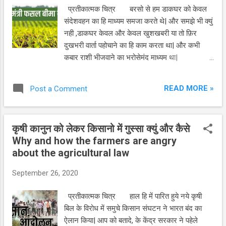
के रास्ते सिमट जाते है| बहोत संघर्ष करने के बाद भी कुछ
प्रतीकात्मक चित्र बरसो से हम डाकघर को केवल
हि किसान आय बढाने में सफल हो पाते है| किसान हि
संदेशवहन का हि माध्यम समजा करते थे| और समझे भी क्युं
एक ऐसा समुदाय है ,जिसे फसल के भरोसे पर हि अपनी
नही ,डाकघर केवल और केवल खुशखबरी या तो फ़िर
जिंदगी बिताना पढती है| खैर ,सरकारे भी...
दुखभरी वार्ता पहोचाने का हि काम करता था| और कभी
कबार राशी भीजवाने का भरोसेमंद माध्यम था|
लेकीन अब केंद्र सरकार के निगरानी में डाकघर अब
आधुनिक रुप ले रहा है| और डाकघर का चेहरा बदल रहा है|
READ MORE »
Post a Comment
यह हम इसलिये कह रहे के, डाकघर के माध्यम से एक नही–
दो नही बल्की पुरे 73 योजनाओं कि सुविधा का लाभ आप
उठा सकते है| प्रधानमंत्री फसल बिमा योजना
कृषी कानुन को लेकर किसानो में गुस्सा क्युं और कैसे
जिसके तहेत किसान भाई अब अपने फसल कि बिमा भी
Why and how the farmers are angry
डाकघर में जाकर सी एस सी याने कॉमन सर्विस सेंटर के
about the agricultural law
माध्यम से आवेदन कर पायेगा| याने अब प्रधानमंत्री फसल
बिमा योजना का लाभ उठाने के लिये कहीं और नही भटकना
September 26, 2020
पढेगा, बल्की डाकघर में हि यह सुविधा देने कि केंद्र सरकार
कि योजना है| 72 योजनाए अब एक हि जगह प्रतीकात्मक
प्रतीकात्मक चित्र हाल हि में पारित हुये नये कृषी
चित्र माध्यम समाचार के अनुसार केंद्र सरकार स...
बिल के विरोध में समुचे किसान संघटन ने भारत बंद का
ऐलान किया| आप को बतादे, के केंद्र सरकार ने पहेले