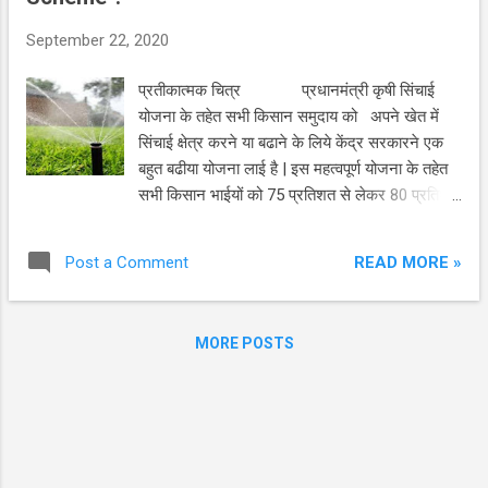
प्रधानमंत्री मानधन योजना है | प्रधानमंत्री किसान
September 22, 2020
मानधन योजना के तहत अब किसान भाईयों के लिये किसान
मानधन मिलेगा | वह भी हर महीने तीन हजार रुपये पेंशन के
प्रतीकात्मक चित्र प्रधानमंत्री कृषी सिंचाई
स्वरूप में मिलेगा | पेंश...
योजना के तहेत सभी किसान समुदाय को अपने खेत में
सिंचाई क्षेत्र करने या बढाने के लिये केंद्र सरकारने एक
बहुत बढीया योजना लाई है | इस महत्वपूर्ण योजना के तहेत
सभी किसान भाईयों को 75 प्रतिशत से लेकर 80 प्रतिशत
तक सबसिडी याने अनुदान तय है | हम सभी किसान भाई
जानते है, के खेती कितनी भी एकड हो अगर सिंचाई कि
READ MORE »
Post a Comment
व्यवस्था हो तो हम सब किसान बागवानी करके या , सबजी
उगाके , या फिर मोटी रकम या कमाई देने वाली फसल उगा
सकते है | और नगदी गल्ला देनेवाली फसल याने केली ,
MORE POSTS
गन्ना या और भी अच्छी फसल ले सकते है | फुल कि खेती
कर सकते है | प्रतीकात्मक चित्र सभी किसान
भाईयों के पास सिंचाई कि पूर्ण व्यवस्था है ऐसा तो नही | अभी
भी बहोत सारे खेती करने वाले किसान भाई पडोस से पानी
खरीद कर अपने फसल कि सिंचाई करते है | यां तो फिर
बिना सिंचाई के खेती करते है , जिस कि वजह से किसान