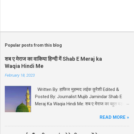
Popular posts from this blog
शब ए मेराज का वाकिया हिन्दी में Shab E Meraj ka
Waqia Hindi Me
February 18, 2023
Written By: हाफिज मुहम्मद लईक कुरैशी Edited &
Posted By: Journalist Mujib Jamindar Shab E
Meraj Ka Waqia Hindi Me: शब ए मेराज का बहुत बड़ा
महत्व और मक़ाम इस्लाम मज़हब में हासिल है। आप सल्लल्लाहो
READ MORE »
अलयही व सल्लम ﷺ को इस अहम रात में अल्लाह तबारक व
त आला ने अपने दीदार व मुलाकात के लिए अर्श मुअल्ला पर
बुलाया। कुरान पाक में इस अहम वाक़िए का ज़िक्र सुरह बनी