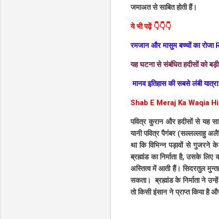
जमाअत से साबित होती हैं।
ये भी पढ़ें 👇👇👇
रमजान और मासुम बच्चों का र
यह घटना से संबंधित हदीसों को बड़ी 
मानव इतिहास की सबसे लंबी यात्रा
Shab E Meraj Ka Waqia Hi
पवित्र कुरान और हदीसों से यह साब
यानी पवित्र पैगंबर (सल्लल्लाहु अलैहि व सल्लम ﷺ ) की यह यात्रा कोई सपना नहीं थी , लेकिन यह एक भौतिक यात्र
था कि विभिन्न पड़ावों से गुजरने
ब्रह्मांड का निर्माता है, उसके लिए
अस्तित्व में आती हैं। सिदरतुल मुन
सकता। ब्रह्मांड के निर्माता ने उन्हें अपने प्यारे,पैगम्बर सल्लल्ल
तो किसी इंसान ने प्राप्त किया है 