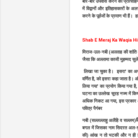
बार-बार उपवास करने का प्रोत्साहन
में विद्वानों और इतिहासकारों के
करने के पूर्वजों के प्रमाण भी हैं।
Shab E Meraj Ka Waqia Hi
मिराज-उल-नबी (अल्लाह की शांति औ
जैसा कि अल्लामा काजी मुहम्मद सु
लिखा जा चुका है। इसरा' का अर्
वर्णित है, को इसरा कहा जाता है। औ
लिया गया' का प्रयोग किया गया ह
घटना का उल्लेख सूरह नज्म में किय
अधिक निकट आ गया, इस प्रकार अल
पवित्र पैगंबर
नबी (सल्लल्लाहु अलैहि व सल्लम)ﷺ ने (इस अवसर पर) बडे बडे संकेत देखे और सच यह है कि उन्होंने इस (फ़रिश्ते) एक बार फिर देखा। इस बेर के पेड़ के
बगल में जिसका नाम सिदरत अल-मुंत
की) आंख न तो भटकी और न ही हद 