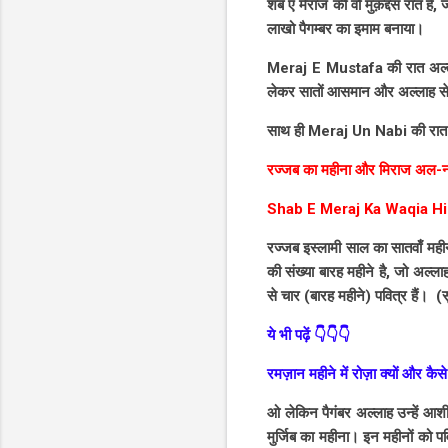
शब ए मेराज की वो मुक़द्दस रात हैं, जो अल्लाह ने अपने प्
लाखो पैगम्बर का इमाम बनाया।
Meraj E Mustafa की रात अल्लाह के हबीब सल्लल्लाहो अलैवसल्लम ﷺ 
लेकर सातों आसमान और अल्लाह स
रज्जब का महीना और मिराज अल-
Shab E Meraj Ka Waqia Hi
रज्जब इस्लामी साल का सातवाँ महीना 
की संख्या बारह महीने है, जो अल
से चार (बारह महीने) पवित्र हैं। (
ये भी पढ़ें 👇👇👇
रमज़ान महीने में रोज़ा क्यों
ओ लेकिन पैगंबर अल्लाह उन्हें आशीर
मुर्जिब का महीना। इन महीनों को पव