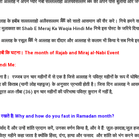
यारे नबी सल्लल्लाहो अलयवसल्लम ﷺ को अपने पास बुलाया और जन्नत - दोजख की सैर करवाई, अपने
को सातो आसमान की सैर करे। निचे हमने सातों आसमान यानि पहले आसमान से
े मुलाकात का Shab E Meraj Ka Waqia Hindi Me निचे इस पोस्ट के जरिये दिया 
साथ ही Meraj Un Nabi की रात अल्लाह के रसूल ﷺ ने अल्लाह का दीदार और अल्लाह से कलाम भी किया ये स
नबी कि
घटना। The month of Rajab and Miraj al-Nabi
Event
ndi Me:
है। रज्जब उन चार महीनों में से एक है जिसे अल्लाह ने पवित्र महीनों के रूप में घोषित क
्लाह की किताब (यानी लोह महफूज) के अनुसार प्रभावी होती है। जिस दिन अल्लाह ने 
सूरत अल-तौबा (36) इन चार महीनों की परिभाषा पवित्र कुरान में नहीं है,
 और कैसे रखते है| Why and how do you fast in Ramadan month?
्वाद दें और उन्हें शांति प्रदान करें, उनका वर्णन किया है, और वे हैं: ज़ुल-क़ादाह,
ित्र महीने कहा जाता है क्योंकि हिंसा, दंगा, हत्या और फसाद और शांति को भंग करने का