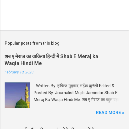
Popular posts from this blog
शब ए मेराज का वाकिया हिन्दी में Shab E Meraj ka
Waqia Hindi Me
February 18, 2023
Written By: हाफिज मुहम्मद लईक कुरैशी Edited &
Posted By: Journalist Mujib Jamindar Shab E
Meraj Ka Waqia Hindi Me: शब ए मेराज का बहुत बड़ा
महत्व और मक़ाम इस्लाम मज़हब में हासिल है। आप सल्लल्लाहो
READ MORE »
अलयही व सल्लम ﷺ को इस अहम रात में अल्लाह तबारक व
त आला ने अपने दीदार व मुलाकात के लिए अर्श मुअल्ला पर
बुलाया। कुरान पाक में इस अहम वाक़िए का ज़िक्र सुरह बनी