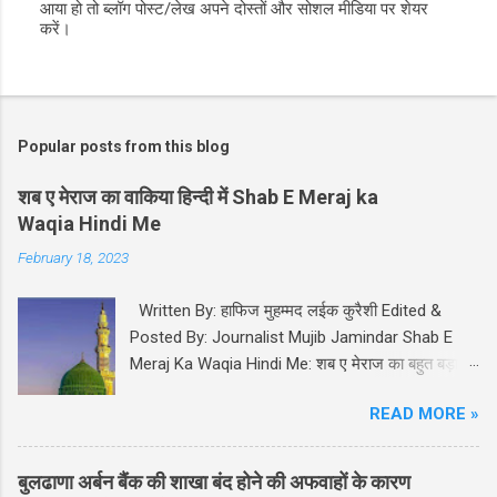
आया हो तो ब्लॉग पोस्ट/लेख अपने दोस्तों और सोशल मीडिया पर शेयर
s
करें।
t
a
C
o
m
m
Popular posts from this blog
e
n
t
शब ए मेराज का वाकिया हिन्दी में Shab E Meraj ka
Waqia Hindi Me
February 18, 2023
Written By: हाफिज मुहम्मद लईक कुरैशी Edited &
Posted By: Journalist Mujib Jamindar Shab E
Meraj Ka Waqia Hindi Me: शब ए मेराज का बहुत बड़ा
महत्व और मक़ाम इस्लाम मज़हब में हासिल है। आप सल्लल्लाहो
READ MORE »
अलयही व सल्लम ﷺ को इस अहम रात में अल्लाह तबारक व
त आला ने अपने दीदार व मुलाकात के लिए अर्श मुअल्ला पर
बुलाया। कुरान पाक में इस अहम वाक़िए का ज़िक्र सुरह बनी
बुलढाणा अर्बन बैंक की शाखा बंद होने की अफवाहों के कारण