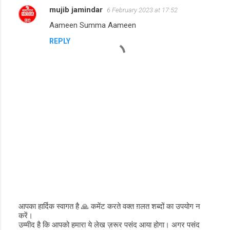
m
mujib jamindar
6 February 2023 at 17:52
e
Aameen Summa Aameen
n
REPLY
t
s
आपका हार्दिक स्वागत है 🙏 कमेंट करते वक्त ग़लत शब्दों का उपयोग न
करें।
P
उम्मीद है कि आपको हमारा ये लेख ज़रूर पसंद आया होगा। अगर पसंद
o