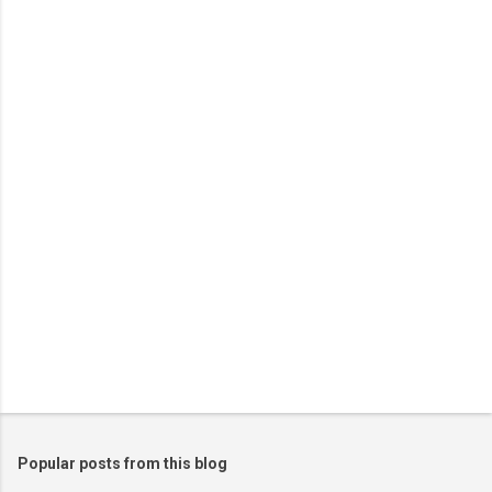
e
n
t
s
Popular posts from this blog