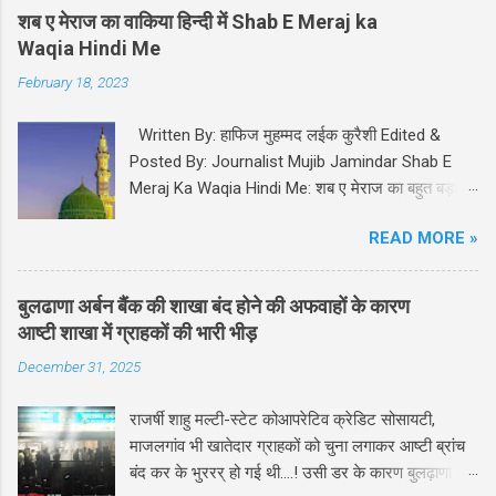
शब ए मेराज का वाकिया हिन्दी में Shab E Meraj ka
Waqia Hindi Me
February 18, 2023
Written By: हाफिज मुहम्मद लईक कुरैशी Edited &
Posted By: Journalist Mujib Jamindar Shab E
Meraj Ka Waqia Hindi Me: शब ए मेराज का बहुत बड़ा
महत्व और मक़ाम इस्लाम मज़हब में हासिल है। आप सल्लल्लाहो
READ MORE »
अलयही व सल्लम ﷺ को इस अहम रात में अल्लाह तबारक व
त आला ने अपने दीदार व मुलाकात के लिए अर्श मुअल्ला पर
बुलाया। कुरान पाक में इस अहम वाक़िए का ज़िक्र सुरह बनी
बुलढाणा अर्बन बैंक की शाखा बंद होने की अफवाहों के कारण
इसराइल की पहली आयात में किया गया है। Shab E Meraj
आष्टी शाखा में ग्राहकों की भारी भीड़
Ka Waqia Hindi Me: शब ए मेराज की वो मुक़द्दस रात हैं, जो
December 31, 2025
अल्लाह ने अपने प्यारे नबी सल्लल्लाहो अलयवसल्लम ﷺ को
अपने पास बुलाया और जन्नत - दोजख की सैर करवाई, अपने
राजर्षी शाहु मल्टी-स्टेट कोआपरेटिव क्रेडिट सोसायटी,
लाखो पैगम्बर का इमाम बनाया। Meraj E Mustafa की रात
माजलगांव भी खातेदार ग्राहकों को चुना लगाकर आष्टी ब्रांच
अल्लाह के हबीब सल्लल्लाहो अलैवसल्लम ﷺ को सातो
बंद कर के भुररर् हो गई थी....! उसी डर के कारण बुलढ़ाणा
आसमान की सैर करे। निचे हमने सातों आसमान यानि पहले