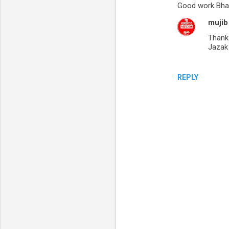
Good work Bha
o
mujib
m
Thank
m
Jazak 
e
n
REPLY
t
s