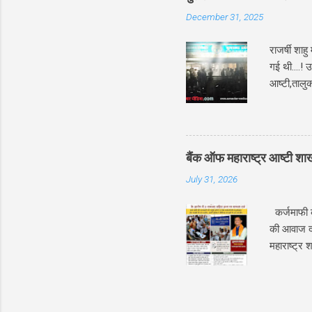
Me निचे इस पोस
December 31, 2025
कलाम भी किय
राजर्षी शाह
गई थी....! 
आष्टी,तालुक
पहुंच गई। 
चलते कई ग्
ग्राहकों की
लिए दौड़ पड़
बैंक ऑफ महाराष्ट्र आष्टी श
मल्टीस्टेट 
July 31, 2026
कर्जमाफी की
की आवाज दब
महाराष्ट्र
की शिकायत प
मामला दर्ज 
बैंक अधिकार