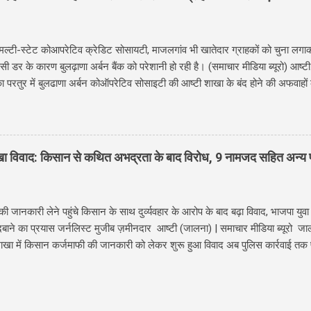
्ट के जरिये दिया हैं। साथ ही Meraj Un Nabi की रात अल्लाह के रसूल ﷺ ने अल्लाह का दीदार और अल्लाह से
ा ये सब निचे इस पोस्ट में दिया गया हैं। रज्जब का महीना और मिरा...
ु मल्टी-स्टेट कोआपरेटिव क्रेडिट सोसायटी, माजलगांव भी खातेदार ग्राहकों को चुना लगाकर
उसी डर के कारण बुलढ़ाणा अर्बन बैंक को परेशानी हो रही है। (समाचार मीडिया ब्यूरो) आष्टी
ा परतुर में बुलढाणा अर्बन कोऑपरेटिव सोसाइटी की आष्टी शाखा के बंद होने की अफवाहों क
शाखा के बंद होने की अफवाहें फैलते ही आष्टी क्षेत्र के खाताधारकों में असमंजस और डर
राहक एक साथ बैंक पहुंचे। सुबह से ही बचत खाते, सावधि जमा, स्वर्ण ऋण खाते और अन्य
 लंबी कतारें लगी हुई थीं। कुछ ग्राहक अपने जमा खाते बंद करने की प्रक्रिया में जुट 
े । देर रात तक लोग भुके प्यासे बैंक के बाहर लंबी लंबी क़तारों में खड़े हुए दिखाई दिए। पिछ
ाखा विवाद: किसान से कथित अभद्रता के बाद विरोध, 9 नामजद सहित अन्य 
को-ऑपरेटिव क्रेडिट सोसाइटी और कुछ मल्टीस्टेट बैंकों और क्रेडिट संस्थानों द्वारा अकाउंट
 जानकारी लेने पहुंचे किसान के साथ दुर्व्यवहार के आरोप के बाद बढ़ा विवाद, भाजपा युवा मो
ाने का प्रयास जर्नलिस्ट मुजीब ज़मीनदार आष्टी (जालना) | समाचार मीडिया ब्यूरो जा
 शाखा में किसान कर्जमाफी की जानकारी को लेकर शुरू हुआ विवाद अब पुलिस कार्रवाई तक प
र आष्टी पुलिस ने 9 नामजद तथा अन्य अज्ञात व्यक्तियों के विरुद्ध भारतीय न्याय संहित
किया है। वहीं दूसरी ओर भाजपा युवा मोर्चा के पदाधिकारियों ने इस कार्रवाई को किसानों 
ियों पर गंभीर आरोप लगाए हैं। ऐसा है पूरा मामला ! पुलिस में दर्ज प्रथम सू चना रिपोर्