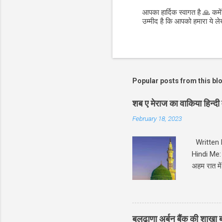
आपका हार्दिक स्वागत है 🙏 कमे
उम्मीद है कि आपको हमारा ये 
P
o
s
t
a
C
o
Popular posts from this bl
m
m
e
शब ए मेराज का वाकिया हिन
n
February 18, 2023
t
Written B
Hindi Me: श
अहम रात मे
ज़िक्र सुर
जो अल्लाह ने अपने प्यार
पैगम्बर का इम
निचे हमने
बुलढाणा अर्बन बैंक की शाखा ब