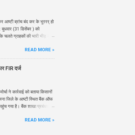
 आष्टी ब्रांच बंद कर के भुररर् हो
: बुधवार (31 डिसेंबर ) को
े चलते ग्राहकों की भारी भीड़ बैंक
 का माहौल छा गया। इसी डर के
READ MORE »
 लेन-देन के लिए शाखा के बाहर
गए थे, जबकि अन्य नकदी निकालने के
ले कुछ सालों में राजर्षि शाहू
पर FIR दर्ज
 होल्डर्स के करोड़ों रुपये के ड...
र्चा ने कार्रवाई को बताया किसानों
लना जिले के आष्टी स्थित बैंक ऑफ
हुंच गया है। बैंक शाखा प्रबंधक
ा (BNS) की विभिन्न धाराओं के तहत
READ MORE »
की आवाज दबाने का प्रयास बताते हुए
ट (FIR) के अनुसार, 28 जुलाई 2026