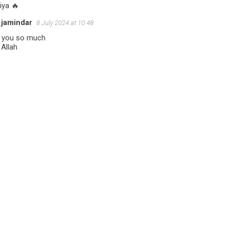
iya 🔥
 jamindar
8 July 2024 at 10:48
 you so much
Allah