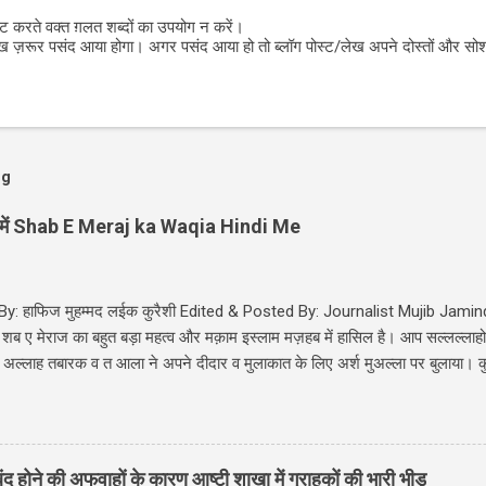
ंट करते वक्त ग़लत शब्दों का उपयोग न करें।
लेख ज़रूर पसंद आया होगा। अगर पसंद आया हो तो ब्लॉग पोस्ट/लेख अपने दोस्तों और सो
og
्दी में Shab E Meraj ka Waqia Hindi Me
y: हाफिज मुहम्मद लईक कुरैशी Edited & Posted By: Journalist Mujib Jam
ब ए मेराज का बहुत बड़ा महत्व और मक़ाम इस्लाम मज़हब में हासिल है। आप सल्लल्लाहो अलय
ं अल्लाह तबारक व त आला ने अपने दीदार व मुलाकात के लिए अर्श मुअल्ला पर बुलाया। क
ह बनी इसराइल की पहली आयात में किया गया है। Shab E Meraj Ka Waqia Hindi Me: शब
े नबी सल्लल्लाहो अलयवसल्लम ﷺ को अपने पास बुलाया और जन्नत - दोजख की सैर करवाई, अपने लाखो
ाम बनाया। Meraj E Mustafa की रात अल्लाह के हबीब सल्लल्लाहो अलैवसल्लम ﷺ को सातो आसमान की सैर करे।
 सातों आसमान यानि पहले आसमान से लेकर सातों आसमान और अल्लाह से मुलाकात का
ंद होने की अफवाहों के कारण आष्टी शाखा में ग्राहकों की भारी भीड़