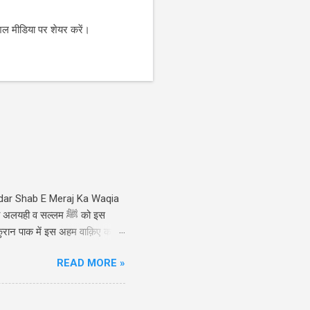
शल मीडिया पर शेयर करें।
indar Shab E Meraj Ka Waqia
ही व सल्लम ﷺ को इस
ुरान पाक में इस अहम वाक़िए का
 ए मेराज की वो मुक़द्दस रात हैं,
READ MORE »
 Shab E Meraj Ka Waqia Hindi