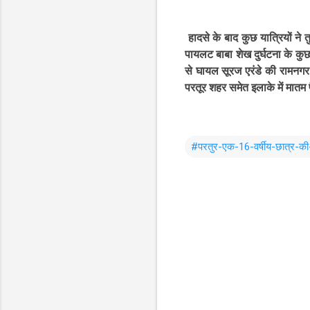
हादसे के बाद कुछ यात्रियों ने त
पायलट बाबा शेख दुर्घटना के कु
से घायल सूरज एरंडे की रामनगर 
परतूर शहर समेत इलाके में मातम 
#परतुर-एक-16-वर्षीय-छात्र-की-म
C
o
m
m
e
n
t