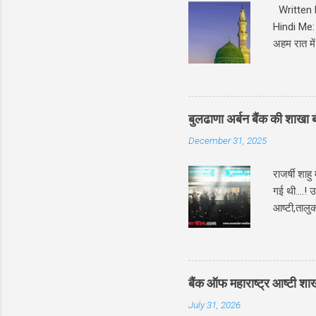
Written B
Hindi Me: श
अहम रात मे
ज़िक्र सुर
जो अल्लाह ने अपने प्यार
पैगम्बर का इम
निचे हमने
बुलढाणा अर्बन बैंक की शाखा ब
Me निचे इस पोस
December 31, 2025
कलाम भी किय
राजर्षी शाह
गई थी....! 
आष्टी,तालुक
पहुंच गई। 
चलते कई ग्
ग्राहकों की
लिए दौड़ पड़
बैंक ऑफ महाराष्ट्र आष्टी श
मल्टीस्टेट 
July 31, 2026