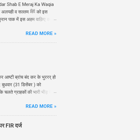
indar Shab E Meraj Ka Waqia
ही व सल्लम ﷺ को इस
ुरान पाक में इस अहम वाक़िए का
 ए मेराज की वो मुक़द्दस रात हैं,
READ MORE »
 Shab E Meraj Ka Waqia Hindi
 आष्टी ब्रांच बंद कर के भुररर् हो
: बुधवार (31 डिसेंबर ) को
े चलते ग्राहकों की भारी भीड़ बैंक
 का माहौल छा गया। इसी डर के
READ MORE »
 लेन-देन के लिए शाखा के बाहर
गए थे, जबकि अन्य नकदी निकालने के
ले कुछ सालों में राजर्षि शाहू
पर FIR दर्ज
 होल्डर्स के करोड़ों रुपये के ड...