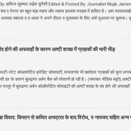
y: हाफिज मुहम्मद लईक कुरैशी Edited & Posted By: Journalist Mujib Jam
ब ए मेराज का बहुत बड़ा महत्व और मक़ाम इस्लाम मज़हब में हासिल है। आप सल्लल्लाहो अलय
ं अल्लाह तबारक व त आला ने अपने दीदार व मुलाकात के लिए अर्श मुअल्ला पर बुलाया। क
ह बनी इसराइल की पहली आयात में किया गया है। Shab E Meraj Ka Waqia Hindi Me: शब
े नबी सल्लल्लाहो अलयवसल्लम ﷺ को अपने पास बुलाया और जन्नत - दोजख की सैर करवाई, अपने लाखो
ाम बनाया। Meraj E Mustafa की रात अल्लाह के हबीब सल्लल्लाहो अलैवसल्लम ﷺ को सातो आसमान की सैर करे।
 सातों आसमान यानि पहले आसमान से लेकर सातों आसमान और अल्लाह से मुलाकात का
ंद होने की अफवाहों के कारण आष्टी शाखा में ग्राहकों की भारी भीड़
्ट के जरिये दिया हैं। साथ ही Meraj Un Nabi की रात अल्लाह के रसूल ﷺ ने अल्लाह का दीदार और अल्लाह से
ा ये सब निचे इस पोस्ट में दिया गया हैं। रज्जब का महीना और मिरा...
ु मल्टी-स्टेट कोआपरेटिव क्रेडिट सोसायटी, माजलगांव भी खातेदार ग्राहकों को चुना लगाकर
उसी डर के कारण बुलढ़ाणा अर्बन बैंक को परेशानी हो रही है। (समाचार मीडिया ब्यूरो) आष्टी
ा परतुर में बुलढाणा अर्बन कोऑपरेटिव सोसाइटी की आष्टी शाखा के बंद होने की अफवाहों क
शाखा के बंद होने की अफवाहें फैलते ही आष्टी क्षेत्र के खाताधारकों में असमंजस और डर
राहक एक साथ बैंक पहुंचे। सुबह से ही बचत खाते, सावधि जमा, स्वर्ण ऋण खाते और अन्य
 लंबी कतारें लगी हुई थीं। कुछ ग्राहक अपने जमा खाते बंद करने की प्रक्रिया में जुट 
े । देर रात तक लोग भुके प्यासे बैंक के बाहर लंबी लंबी क़तारों में खड़े हुए दिखाई दिए। पिछ
ाखा विवाद: किसान से कथित अभद्रता के बाद विरोध, 9 नामजद सहित अन्य 
को-ऑपरेटिव क्रेडिट सोसाइटी और कुछ मल्टीस्टेट बैंकों और क्रेडिट संस्थानों द्वारा अकाउंट