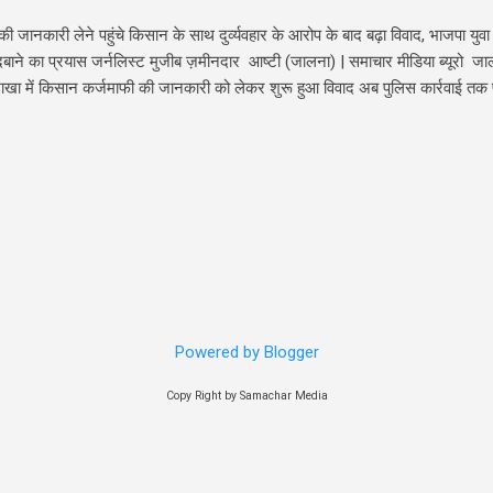
 जानकारी लेने पहुंचे किसान के साथ दुर्व्यवहार के आरोप के बाद बढ़ा विवाद, भाजपा युवा मो
ाने का प्रयास जर्नलिस्ट मुजीब ज़मीनदार आष्टी (जालना) | समाचार मीडिया ब्यूरो जा
 शाखा में किसान कर्जमाफी की जानकारी को लेकर शुरू हुआ विवाद अब पुलिस कार्रवाई तक प
र आष्टी पुलिस ने 9 नामजद तथा अन्य अज्ञात व्यक्तियों के विरुद्ध भारतीय न्याय संहित
किया है। वहीं दूसरी ओर भाजपा युवा मोर्चा के पदाधिकारियों ने इस कार्रवाई को किसानों 
ियों पर गंभीर आरोप लगाए हैं। ऐसा है पूरा मामला ! पुलिस में दर्ज प्रथम सू चना रिपोर्
ीब 3:15 बजे किसान कर्जमाफी संबंधी जानकारी लेने पहुंचे कुछ लोगों द्वारा बैंक के सरकारी 
 से अभद्र व्यवहार करने तथा धमकी देने का आरोप लगाया गया है। इस मामले में शाखा प्र
Powered by Blogger
Copy Right by Samachar Media