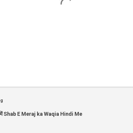
og
्दी में Shab E Meraj ka Waqia Hindi Me