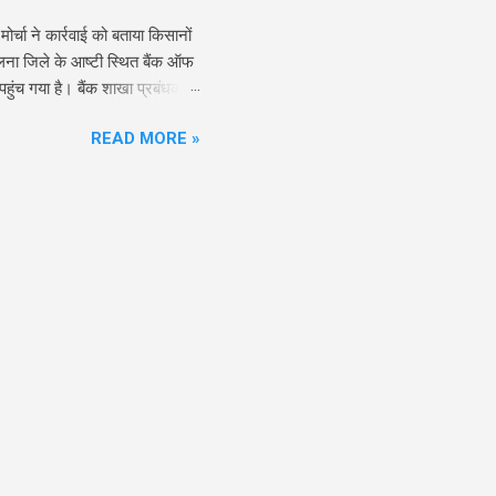
र्चा ने कार्रवाई को बताया किसानों
लना जिले के आष्टी स्थित बैंक ऑफ
हुंच गया है। बैंक शाखा प्रबंधक
ा (BNS) की विभिन्न धाराओं के तहत
READ MORE »
की आवाज दबाने का प्रयास बताते हुए
ट (FIR) के अनुसार, 28 जुलाई 2026
कार्य में बाधा डालने, बैंक
बंधक हितेश चतुर...